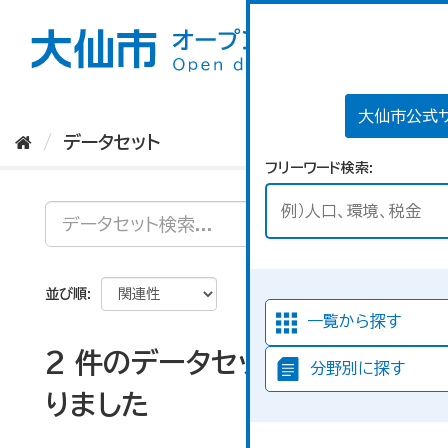
ス
キ
ッ
プ
し
て
大仙市公式
内
データセット
容
フリーワード検索
へ
並び順
一覧から探す
2 件のデータセットが見つか
分野別に探す
りました