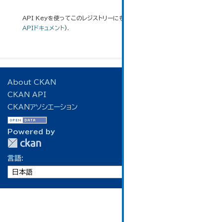
API Keyを使ってこのレジストリーにもアクセス可能です
API
(see
APIドキュメント
).
About CKAN
CKAN API
CKANアソシエーション
Powered by
言語