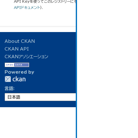
API Keyを使ってこのレジストリーにもアクセス可能です
API
(see
APIドキュメント
).
About CKAN
CKAN API
CKANアソシエーション
Powered by
言語