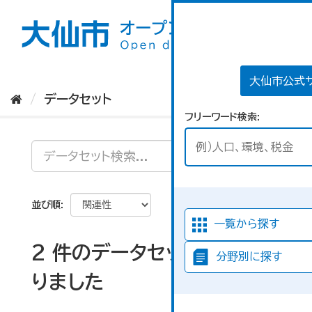
ス
キ
ッ
プ
し
て
大仙市公式
内
データセット
容
フリーワード検索
へ
並び順
一覧から探す
2 件のデータセットが見つか
分野別に探す
りました