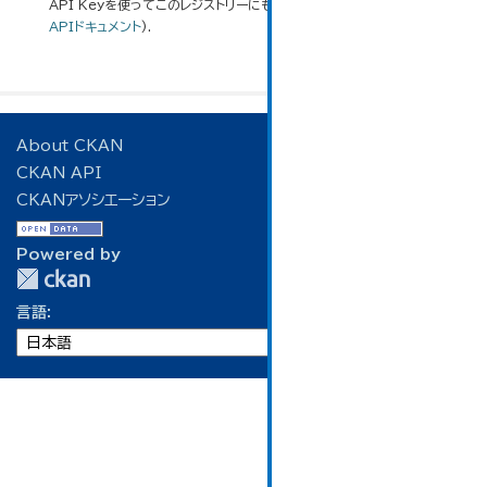
API Keyを使ってこのレジストリーにもアクセス可能です
API
(see
APIドキュメント
).
About CKAN
CKAN API
CKANアソシエーション
Powered by
言語