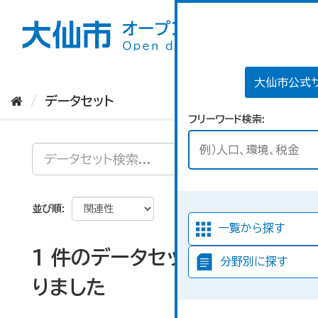
ス
キ
ッ
プ
し
て
大仙市公式
内
データセット
容
フリーワード検索
へ
並び順
一覧から探す
1 件のデータセットが見つか
分野別に探す
りました