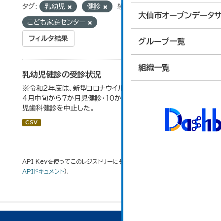
タグ:
乳幼児
健診
組織:
大仙市オープンデータサ
こども家庭センター
フィルタ結果
グループ一覧
組織一覧
乳幼児健診の受診状況
※令和2年度は、新型コロナウイルス感染拡大防止のため、
4月中旬から7か月児健診・10か月児健診及び2歳6か月
児歯科健診を中止した。
CSV
API Keyを使ってこのレジストリーにもアクセス可能です
API
(see
APIドキュメント
).