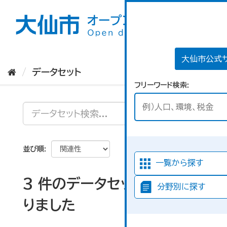
ス
キ
ッ
プ
し
て
大仙市公式
内
データセット
容
フリーワード検索
へ
並び順
一覧から探す
3 件のデータセットが見つか
分野別に探す
りました