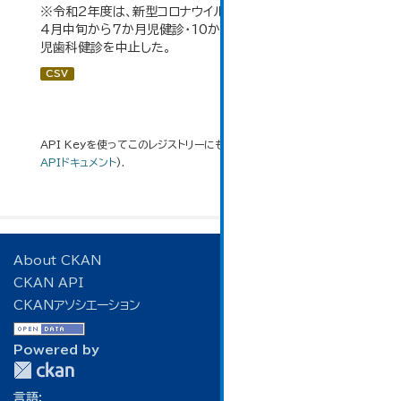
※令和2年度は、新型コロナウイルス感染拡大防止のため、
4月中旬から7か月児健診・10か月児健診及び2歳6か月
児歯科健診を中止した。
CSV
API Keyを使ってこのレジストリーにもアクセス可能です
API
(see
APIドキュメント
).
About CKAN
CKAN API
CKANアソシエーション
Powered by
言語