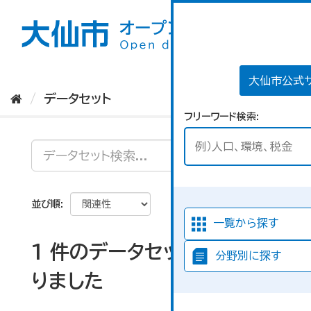
ス
キ
ッ
プ
し
て
大仙市公式
内
データセット
容
フリーワード検索
へ
並び順
一覧から探す
1 件のデータセットが見つか
分野別に探す
りました