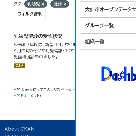
タグ:
乳幼児
健診
大仙市オープンデータサ
フィルタ結果
グループ一覧
乳幼児健診の受診状況
組織一覧
※令和2年度は、新型コロナウイルス感染拡大防止のため、
4月中旬から7か月児健診・10か月児健診及び2歳6か月
児歯科健診を中止した。
CSV
API Keyを使ってこのレジストリーにもアクセス可能です
API
(see
APIドキュメント
).
About CKAN