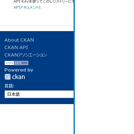
API Keyを使ってこのレジストリーにもアクセス可能です
API
(see
APIドキュメント
).
About CKAN
CKAN API
CKANアソシエーション
Powered by
言語