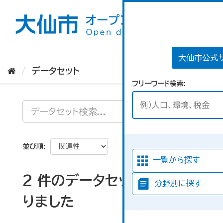
ス
キ
ッ
プ
し
て
大仙市公式
内
データセット
容
フリーワード検索
へ
並び順
一覧から探す
2 件のデータセットが見つか
分野別に探す
りました