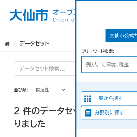
ス
キ
ッ
プ
し
て
大仙市公式
内
データセット
容
フリーワード検索
へ
並び順
一覧から探す
2 件のデータセットが見つか
分野別に探す
りました