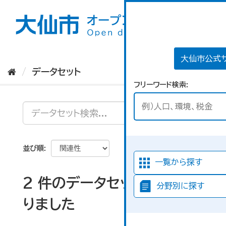
ス
キ
ッ
プ
し
て
大仙市公式
内
データセット
容
フリーワード検索
へ
並び順
一覧から探す
2 件のデータセットが見つか
分野別に探す
りました