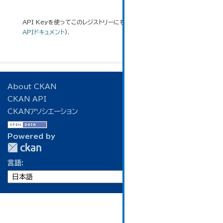
API Keyを使ってこのレジストリーにもアクセス可能です
API
(see
APIドキュメント
).
About CKAN
CKAN API
CKANアソシエーション
Powered by
言語