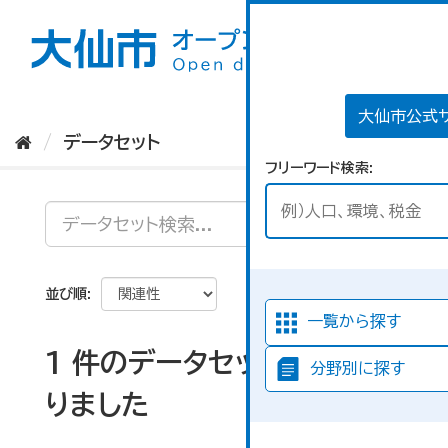
ス
キ
ッ
プ
し
て
大仙市公式
内
データセット
容
フリーワード検索
へ
並び順
一覧から探す
1 件のデータセットが見つか
分野別に探す
りました