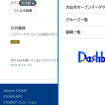
タグ:
交流館
大仙市オープンデータサ
フィルタ結果
グループ一覧
公共施設
組織一覧
このデータセットには説明がありません
CSV
API Keyを使ってこのレジストリーにもアクセス可能です
API
(see
APIドキュメント
).
About CKAN
CKAN API
CKANアソシエーション