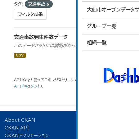
タグ:
交通事故
大仙市オープンデータサ
フィルタ結果
グループ一覧
交通事故発生件数データ
組織一覧
このデータセットには説明がありません
CSV
API Keyを使ってこのレジストリーにもアクセス可能です
API
(see
APIドキュメント
).
About CKAN
CKAN API
CKANアソシエーション