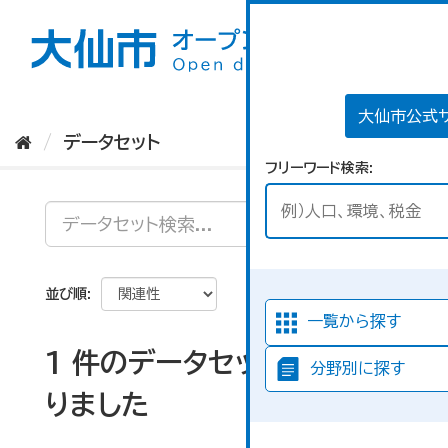
ス
キ
ッ
プ
し
て
大仙市公式
内
データセット
容
フリーワード検索
へ
並び順
一覧から探す
1 件のデータセットが見つか
分野別に探す
りました