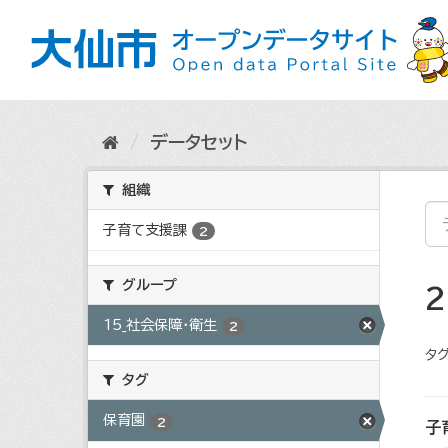
ス
キ
ッ
プ
し
て
内
データセット
容
へ
組織
子育て支援課
2
グループ
15_社会保障・衛生
2
タグ
タグ
保育園
2
子