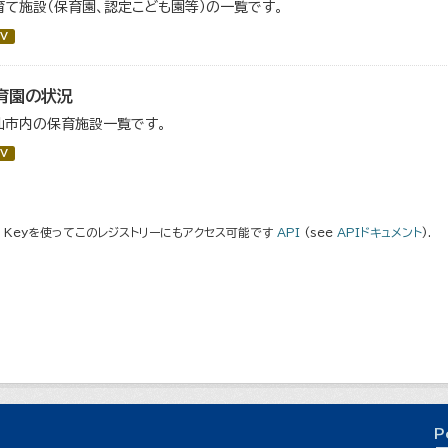
育て施設（保育園、認定こども園等）の一覧です。
V
育園の状況
仙市内の保育施設一覧です。
V
I Keyを使ってこのレジストリーにもアクセス可能です
API
(see
APIドキュメント
).
P