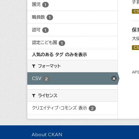
子
園児
1
CS
職員数
1
保
認可
1
大
認定こども園
1
CS
人気のある タグ のみを表示
フォーマット
AP
CSV
2
ライセンス
クリエイティブ・コモンズ 表示
2
About CKAN