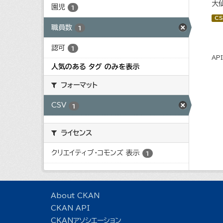
大
園児
1
CS
職員数
1
認可
1
AP
人気のある タグ のみを表示
フォーマット
CSV
1
ライセンス
クリエイティブ・コモンズ 表示
1
About CKAN
CKAN API
CKANアソシエーション