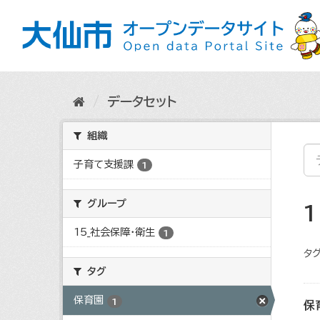
ス
キ
ッ
プ
し
て
内
データセット
容
へ
組織
子育て支援課
1
グループ
15_社会保障・衛生
1
タグ
タグ
保育園
1
保