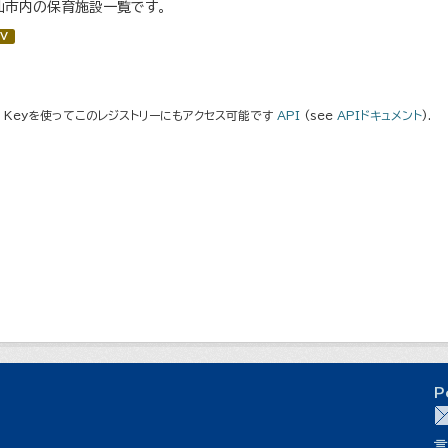
仙市内の保育施設一覧です。
V
I Keyを使ってこのレジストリーにもアクセス可能です
API
(see
APIドキュメント
).
P
言