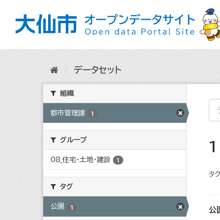
ス
キ
ッ
プ
し
て
内
データセット
容
へ
組織
都市管理課
1
グループ
08_住宅・土地・建設
1
タグ
タグ
公園
1
公