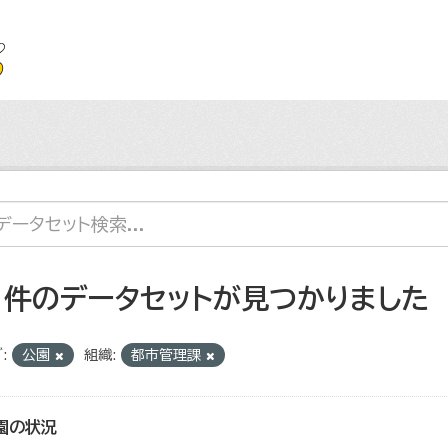
1 件のデータセットが見つかりました
:
公園
組織:
都市管理課
園の状況