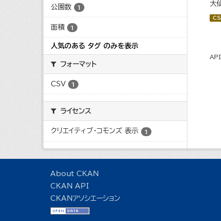
大
公園数
1
CS
面積
1
人気のある タグ のみを表示
AP
フォーマット
CSV
1
ライセンス
クリエイティブ・コモンズ 表示
1
About CKAN
CKAN API
CKANアソシエーション