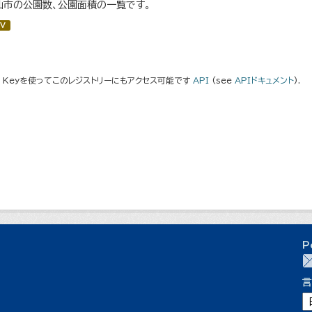
仙市の公園数、公園面積の一覧です。
V
I Keyを使ってこのレジストリーにもアクセス可能です
API
(see
APIドキュメント
).
P
言