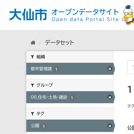
ス
キ
ッ
プ
し
て
内
データセット
容
へ
組織
都市管理課
1
グループ
08_住宅・土地・建設
1
タグ
タグ
公園
1
公