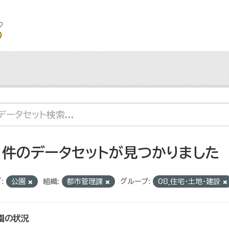
1 件のデータセットが見つかりました
:
公園
組織:
都市管理課
グループ:
08_住宅・土地・建設
園の状況