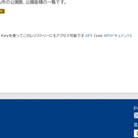
仙市の公園数、公園面積の一覧です。
V
I Keyを使ってこのレジストリーにもアクセス可能です
API
(see
APIドキュメント
).
P
言