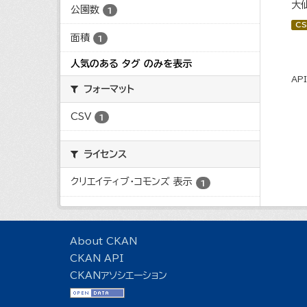
大
公園数
1
CS
面積
1
人気のある タグ のみを表示
AP
フォーマット
CSV
1
ライセンス
クリエイティブ・コモンズ 表示
1
About CKAN
CKAN API
CKANアソシエーション