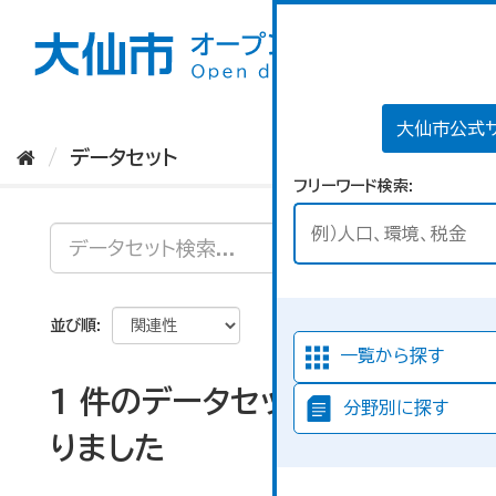
ス
キ
ッ
プ
し
て
大仙市公式
内
データセット
容
フリーワード検索
へ
並び順
一覧から探す
1 件のデータセットが見つか
分野別に探す
りました