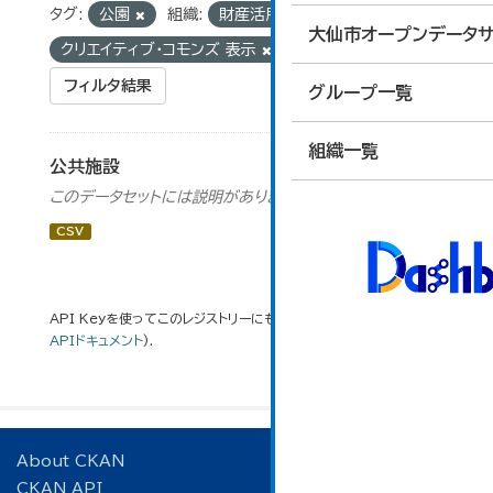
タグ:
公園
組織:
財産活用課
ライセンス:
大仙市オープンデータサ
クリエイティブ・コモンズ 表示
フィルタ結果
グループ一覧
組織一覧
公共施設
このデータセットには説明がありません
CSV
API Keyを使ってこのレジストリーにもアクセス可能です
API
(see
APIドキュメント
).
About CKAN
CKAN API