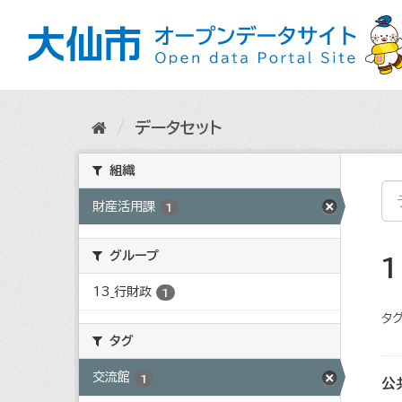
ス
キ
ッ
プ
し
て
内
データセット
容
へ
組織
財産活用課
1
グループ
13_行財政
1
タグ
タグ
交流館
1
公