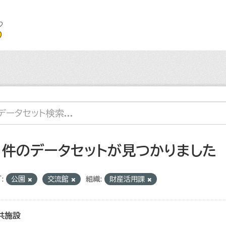
1 件のデータセットが見つかりました
:
公園
交流館
組織:
財産活用課
共施設