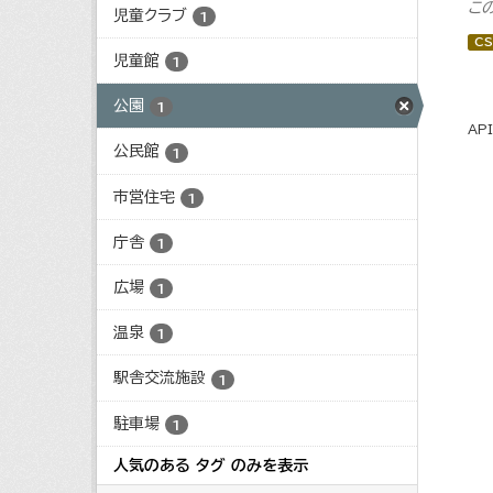
こ
児童クラブ
1
CS
児童館
1
公園
1
AP
公民館
1
市営住宅
1
庁舎
1
広場
1
温泉
1
駅舎交流施設
1
駐車場
1
人気のある タグ のみを表示