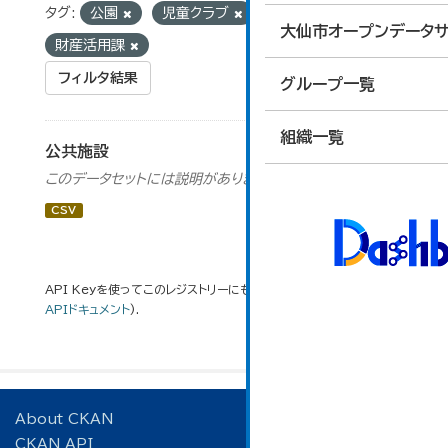
タグ:
公園
児童クラブ
組織:
大仙市オープンデータサ
財産活用課
フィルタ結果
グループ一覧
組織一覧
公共施設
このデータセットには説明がありません
CSV
API Keyを使ってこのレジストリーにもアクセス可能です
API
(see
APIドキュメント
).
About CKAN
CKAN API