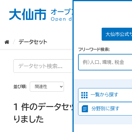
ス
キ
ッ
プ
し
て
大仙市公式
内
データセット
容
フリーワード検索
へ
並び順
一覧から探す
1 件のデータセットが見つか
分野別に探す
りました