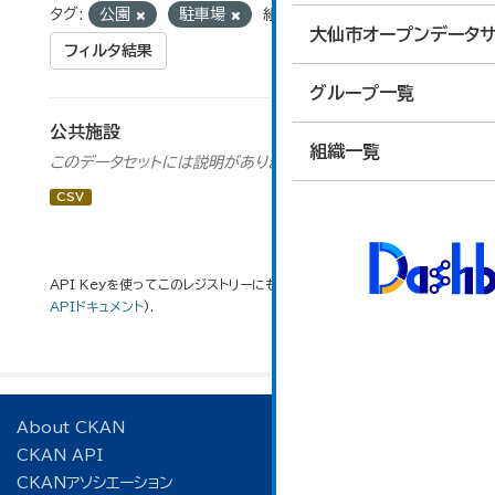
タグ:
公園
駐車場
組織:
財産活用課
大仙市オープンデータサ
フィルタ結果
グループ一覧
公共施設
組織一覧
このデータセットには説明がありません
CSV
API Keyを使ってこのレジストリーにもアクセス可能です
API
(see
APIドキュメント
).
About CKAN
CKAN API
CKANアソシエーション