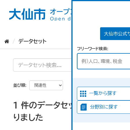
ス
キ
ッ
プ
し
て
大仙市公式
内
データセット
容
フリーワード検索
へ
並び順
一覧から探す
1 件のデータセットが見つか
分野別に探す
りました