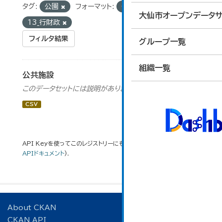
タグ:
公園
フォーマット:
CSV
グループ:
大仙市オープンデータサ
13_行財政
フィルタ結果
グループ一覧
組織一覧
公共施設
このデータセットには説明がありません
CSV
API Keyを使ってこのレジストリーにもアクセス可能です
API
(see
APIドキュメント
).
About CKAN
CKAN API