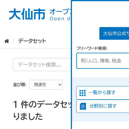
ス
キ
ッ
プ
し
て
大仙市公式
内
データセット
容
フリーワード検索
へ
並び順
一覧から探す
1 件のデータセットが見つか
分野別に探す
りました