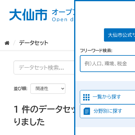
ス
キ
ッ
プ
し
て
大仙市公式
内
データセット
容
フリーワード検索
へ
並び順
一覧から探す
1 件のデータセットが見つか
分野別に探す
りました