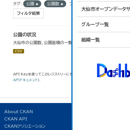
タグ:
公園
公園数
フォーマット:
CSV
大仙市オープンデータサ
フィルタ結果
グループ一覧
公園の状況
組織一覧
大仙市の公園数、公園面積の一覧です。
CSV
API Keyを使ってこのレジストリーにもアクセス可能です
API
(see
APIドキュメント
).
About CKAN
CKAN API
CKANアソシエーション