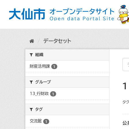
ス
キ
ッ
プ
し
て
内
データセット
容
へ
組織
財産活用課
1
グループ
13_行財政
1
タグ
タグ
交流館
1
公