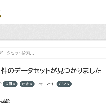
1 件のデータセットが見つかりました
:
公園
庁舎
フォーマット:
CSV
共施設