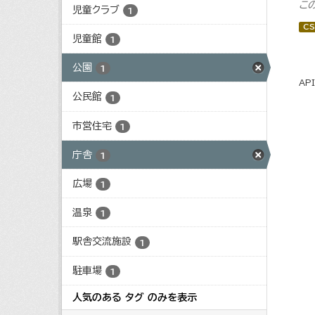
こ
児童クラブ
1
CS
児童館
1
公園
1
AP
公民館
1
市営住宅
1
庁舎
1
広場
1
温泉
1
駅舎交流施設
1
駐車場
1
人気のある タグ のみを表示