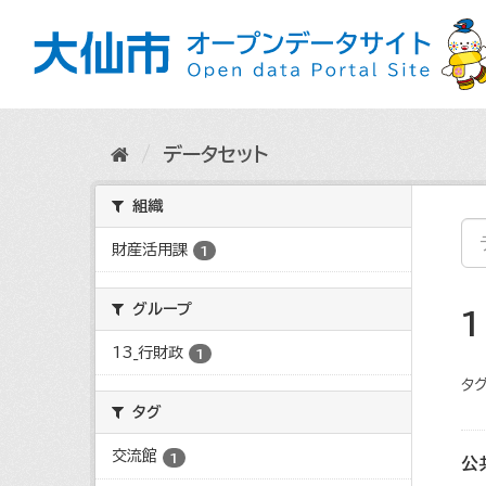
ス
キ
ッ
プ
し
て
内
データセット
容
へ
組織
財産活用課
1
グループ
13_行財政
1
タグ
タグ
交流館
1
公