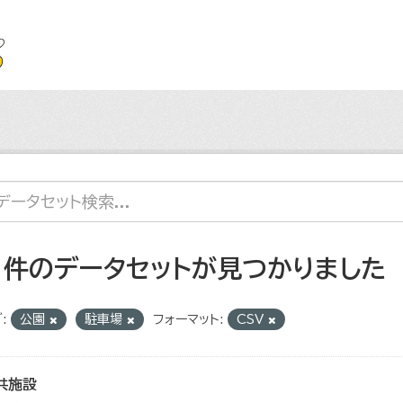
1 件のデータセットが見つかりました
:
公園
駐車場
フォーマット:
CSV
共施設