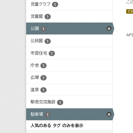
こ
児童クラブ
1
CS
児童館
1
公園
1
AP
公民館
1
市営住宅
1
庁舎
1
広場
1
温泉
1
駅舎交流施設
1
駐車場
1
人気のある タグ のみを表示