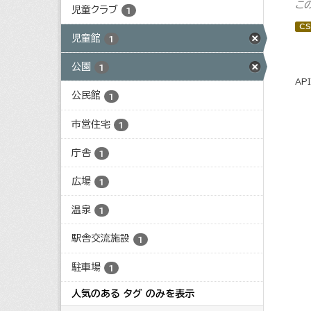
こ
児童クラブ
1
CS
児童館
1
公園
1
AP
公民館
1
市営住宅
1
庁舎
1
広場
1
温泉
1
駅舎交流施設
1
駐車場
1
人気のある タグ のみを表示