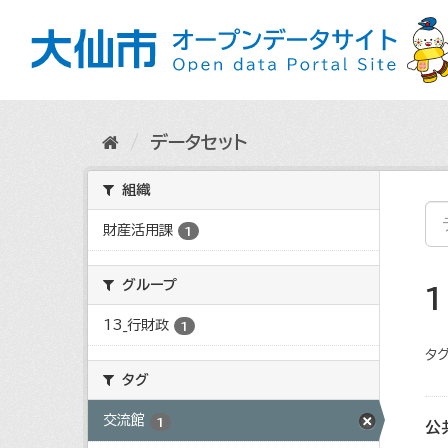
ス
キ
ッ
プ
し
て
内
データセット
容
へ
組織
財産活用課
1
グループ
13_行財政
1
タグ
タグ
交流館
1
公