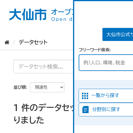
ス
キ
ッ
プ
し
て
大仙市公式
内
データセット
容
フリーワード検索
へ
並び順
一覧から探す
1 件のデータセットが見つか
分野別に探す
りました