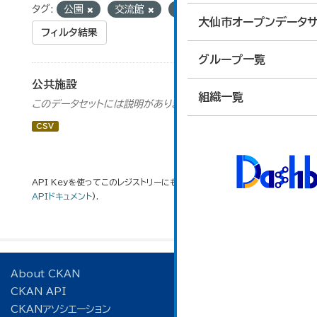
タグ:
公園
交流館
広場
大仙市オープンデータサ
フィルタ結果
グループ一覧
公共施設
組織一覧
このデータセットには説明がありません
CSV
API Keyを使ってこのレジストリーにもアクセス可能です
API
(see
APIドキュメント
).
About CKAN
CKAN API
CKANアソシエーション