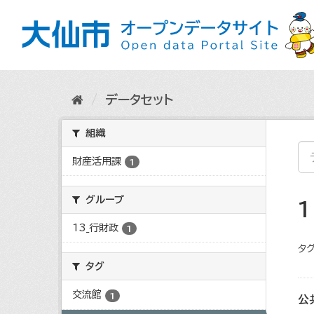
ス
キ
ッ
プ
し
て
内
データセット
容
へ
組織
財産活用課
1
グループ
13_行財政
1
タグ
タグ
交流館
1
公