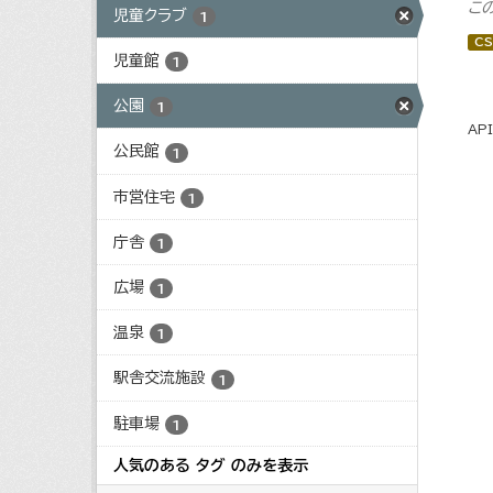
こ
児童クラブ
1
CS
児童館
1
公園
1
AP
公民館
1
市営住宅
1
庁舎
1
広場
1
温泉
1
駅舎交流施設
1
駐車場
1
人気のある タグ のみを表示