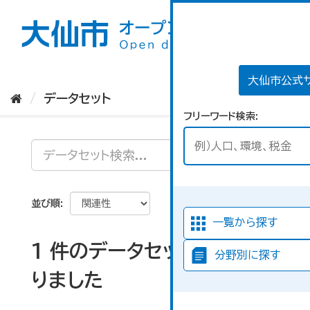
ス
キ
ッ
プ
し
て
大仙市公式
内
データセット
容
フリーワード検索
へ
並び順
一覧から探す
1 件のデータセットが見つか
分野別に探す
りました