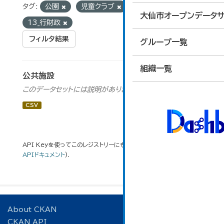
タグ:
公園
児童クラブ
グループ:
大仙市オープンデータサ
13_行財政
フィルタ結果
グループ一覧
組織一覧
公共施設
このデータセットには説明がありません
CSV
API Keyを使ってこのレジストリーにもアクセス可能です
API
(see
APIドキュメント
).
About CKAN
CKAN API