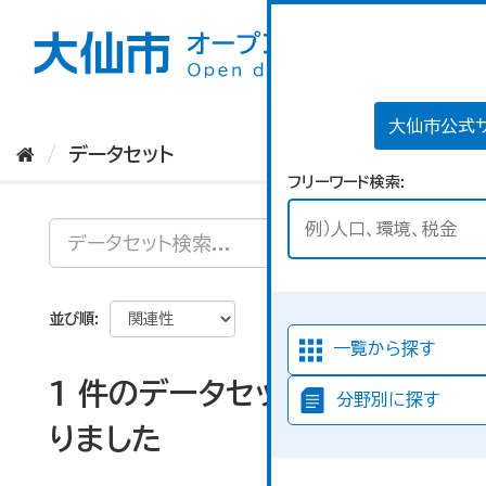
ス
キ
ッ
プ
し
て
大仙市公式
内
データセット
容
フリーワード検索
へ
並び順
一覧から探す
1 件のデータセットが見つか
分野別に探す
りました