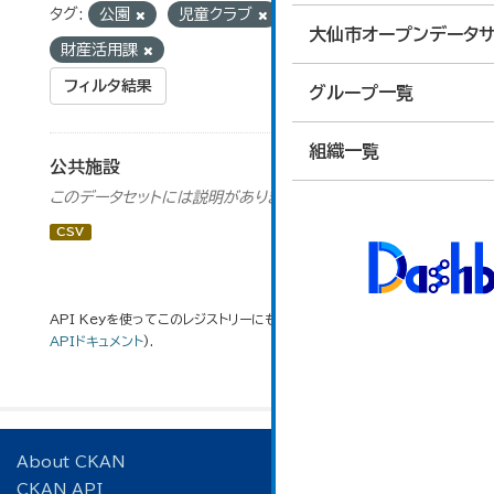
タグ:
公園
児童クラブ
組織:
大仙市オープンデータサ
財産活用課
フィルタ結果
グループ一覧
組織一覧
公共施設
このデータセットには説明がありません
CSV
API Keyを使ってこのレジストリーにもアクセス可能です
API
(see
APIドキュメント
).
About CKAN
CKAN API