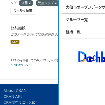
タグ:
公園
児童クラブ
交流館
大仙市オープンデータサ
フィルタ結果
グループ一覧
公共施設
組織一覧
このデータセットには説明がありません
CSV
API Keyを使ってこのレジストリーにもアクセス可能です
API
(see
APIドキュメント
).
About CKAN
CKAN API
CKANアソシエーション