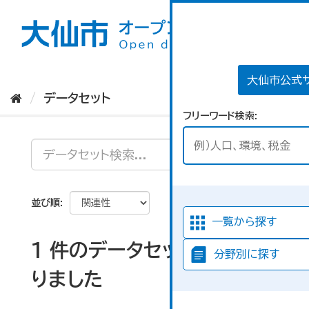
ス
キ
ッ
プ
し
て
大仙市公式
内
データセット
容
フリーワード検索
へ
並び順
一覧から探す
1 件のデータセットが見つか
分野別に探す
りました