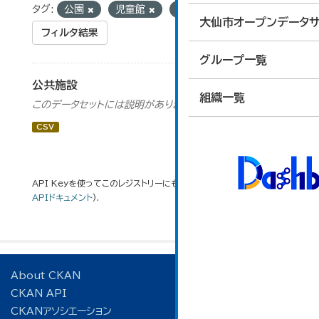
タグ:
公園
児童館
温泉
大仙市オープンデータサ
フィルタ結果
グループ一覧
公共施設
組織一覧
このデータセットには説明がありません
CSV
API Keyを使ってこのレジストリーにもアクセス可能です
API
(see
APIドキュメント
).
About CKAN
CKAN API
CKANアソシエーション