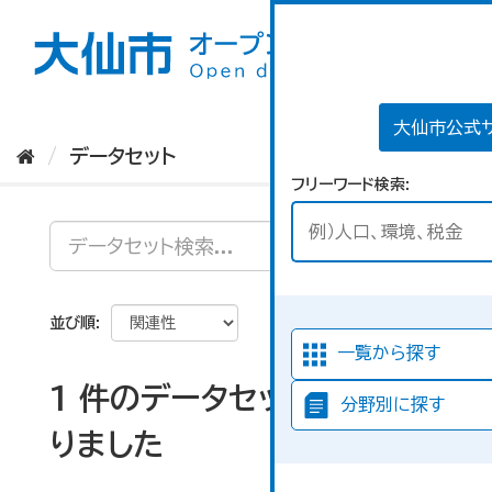
ス
キ
ッ
プ
し
て
大仙市公式
内
データセット
容
フリーワード検索
へ
並び順
一覧から探す
1 件のデータセットが見つか
分野別に探す
りました