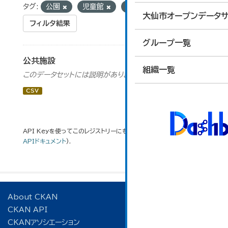
タグ:
公園
児童館
駅舎交流施設
大仙市オープンデータサ
フィルタ結果
グループ一覧
公共施設
組織一覧
このデータセットには説明がありません
CSV
API Keyを使ってこのレジストリーにもアクセス可能です
API
(see
APIドキュメント
).
About CKAN
CKAN API
CKANアソシエーション