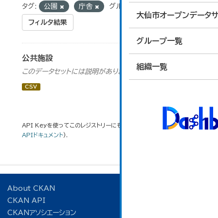
タグ:
公園
庁舎
グループ:
13_行財政
大仙市オープンデータサ
フィルタ結果
グループ一覧
公共施設
組織一覧
このデータセットには説明がありません
CSV
API Keyを使ってこのレジストリーにもアクセス可能です
API
(see
APIドキュメント
).
About CKAN
CKAN API
CKANアソシエーション