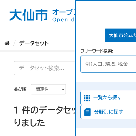
ス
キ
ッ
プ
し
て
大仙市公式
内
データセット
容
フリーワード検索
へ
並び順
一覧から探す
1 件のデータセットが見つか
分野別に探す
りました