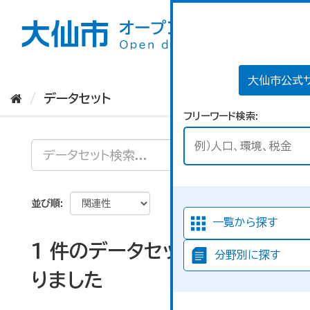
ス
キ
ッ
プ
し
て
大仙市公式
内
データセット
容
フリーワード検索
へ
並び順
一覧から探す
1 件のデータセットが見つか
分野別に探す
りました