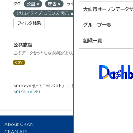
タグ:
公園
庁舎
ライセンス:
大仙市オープンデータサ
クリエイティブ・コモンズ 表示
フィルタ結果
グループ一覧
組織一覧
公共施設
このデータセットには説明がありません
CSV
API Keyを使ってこのレジストリーにもアクセス可能です
API
(see
APIドキュメント
).
About CKAN
CKAN API