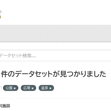
1 件のデータセットが見つかりました
:
公園
広場
温泉
共施設