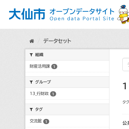
ス
キ
ッ
プ
し
て
内
データセット
容
へ
組織
財産活用課
1
グループ
13_行財政
1
タグ
タグ
交流館
1
公