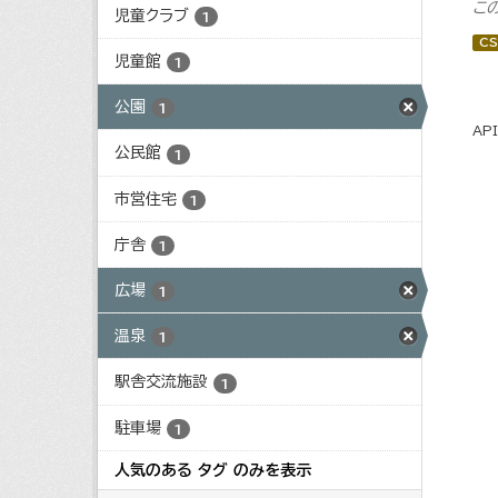
こ
児童クラブ
1
CS
児童館
1
公園
1
AP
公民館
1
市営住宅
1
庁舎
1
広場
1
温泉
1
駅舎交流施設
1
駐車場
1
人気のある タグ のみを表示