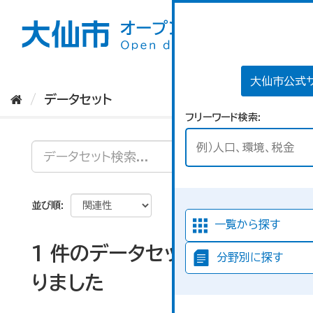
ス
キ
ッ
プ
し
て
大仙市公式
内
データセット
容
フリーワード検索
へ
並び順
一覧から探す
1 件のデータセットが見つか
分野別に探す
りました