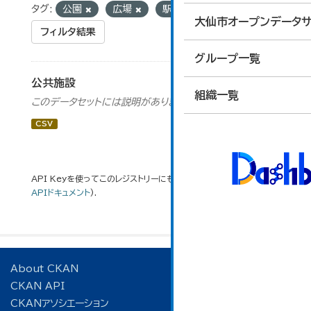
タグ:
公園
広場
駅舎交流施設
大仙市オープンデータサ
フィルタ結果
グループ一覧
公共施設
組織一覧
このデータセットには説明がありません
CSV
API Keyを使ってこのレジストリーにもアクセス可能です
API
(see
APIドキュメント
).
About CKAN
CKAN API
CKANアソシエーション