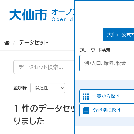
ス
キ
ッ
プ
し
て
大仙市公式
内
データセット
容
フリーワード検索
へ
並び順
一覧から探す
1 件のデータセットが見つか
分野別に探す
りました