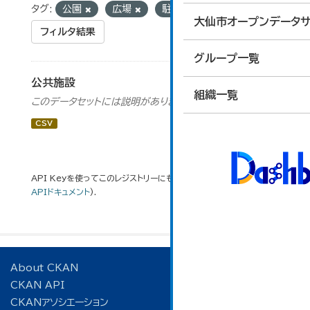
タグ:
公園
広場
駐車場
大仙市オープンデータサ
フィルタ結果
グループ一覧
公共施設
組織一覧
このデータセットには説明がありません
CSV
API Keyを使ってこのレジストリーにもアクセス可能です
API
(see
APIドキュメント
).
About CKAN
CKAN API
CKANアソシエーション