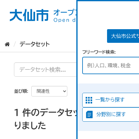
ス
キ
ッ
プ
し
て
大仙市公式
内
データセット
容
フリーワード検索
へ
並び順
一覧から探す
1 件のデータセットが見つか
分野別に探す
りました