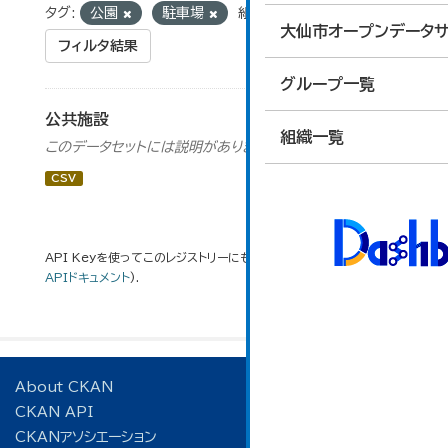
タグ:
公園
駐車場
組織:
財産活用課
大仙市オープンデータサ
フィルタ結果
グループ一覧
公共施設
組織一覧
このデータセットには説明がありません
CSV
API Keyを使ってこのレジストリーにもアクセス可能です
API
(see
APIドキュメント
).
About CKAN
CKAN API
CKANアソシエーション