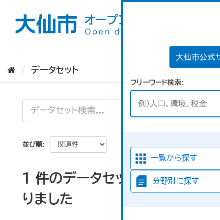
ス
キ
ッ
プ
し
て
大仙市公式
内
データセット
容
フリーワード検索
へ
並び順
一覧から探す
1 件のデータセットが見つか
分野別に探す
りました