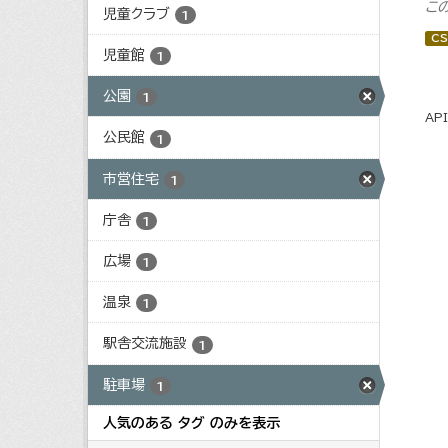
こ
児童クラブ
1
CS
児童館
1
公園
1
AP
公民館
1
市営住宅
1
庁舎
1
広場
1
温泉
1
駅舎交流施設
1
駐車場
1
人気のある タグ のみを表示