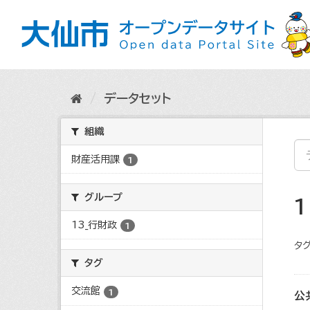
ス
キ
ッ
プ
し
て
内
データセット
容
へ
組織
財産活用課
1
グループ
13_行財政
1
タグ
タグ
交流館
1
公