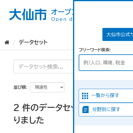
ス
キ
ッ
プ
し
て
大仙市公式
内
データセット
容
フリーワード検索
へ
並び順
一覧から探す
2 件のデータセットが見つか
分野別に探す
りました