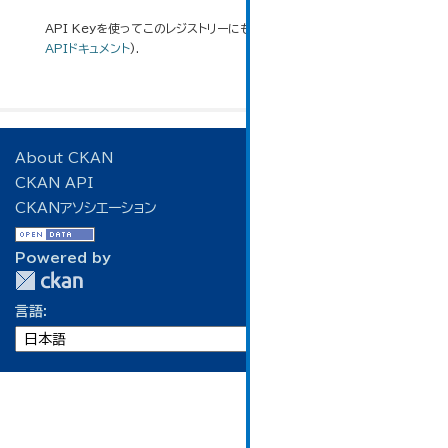
API Keyを使ってこのレジストリーにもアクセス可能です
API
(see
APIドキュメント
).
About CKAN
CKAN API
CKANアソシエーション
Powered by
言語