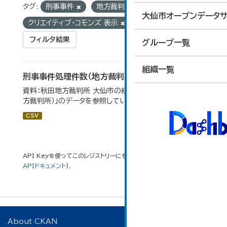
タグ:
刑事事件
地方裁判所
ライセンス:
大仙市オープンデータサ
クリエイティブ・コモンズ 表示
フィルタ結果
グループ一覧
組織一覧
刑事事件処理件数（地方裁判所）
資料：秋田地方裁判所 大仙市の統計「12-17刑事事件（地
方裁判所）」のデータを参照しています。
CSV
API Keyを使ってこのレジストリーにもアクセス可能です
API
(see
APIドキュメント
).
About CKAN