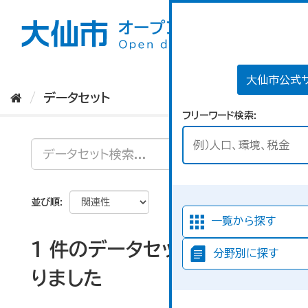
ス
キ
ッ
プ
し
て
大仙市公式
内
データセット
容
フリーワード検索
へ
並び順
一覧から探す
1 件のデータセットが見つか
分野別に探す
りました