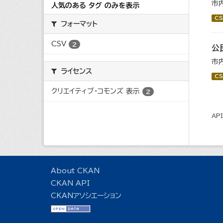
市
人気のある タグ のみを表示
CS
フォーマット
CSV
2
公
市
ライセンス
CS
クリエイティブ・コモンズ 表示
2
AP
About CKAN
CKAN API
CKANアソシエーション