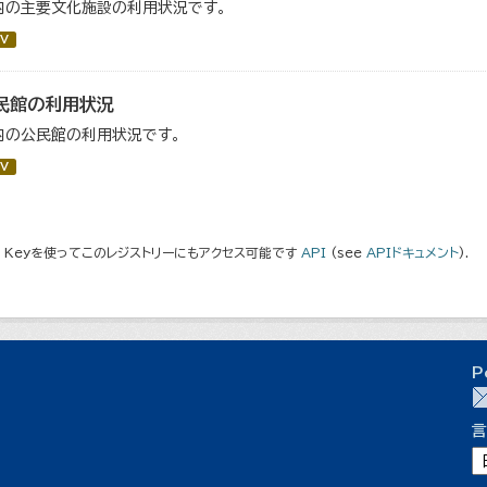
内の主要文化施設の利用状況です。
V
民館の利用状況
内の公民館の利用状況です。
V
I Keyを使ってこのレジストリーにもアクセス可能です
API
(see
APIドキュメント
).
P
言