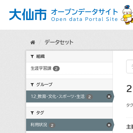
ス
キ
ッ
プ
し
て
内
データセット
容
へ
組織
生涯学習課
2
グループ
12_教育・文化・スポーツ・生活
2
タグ
タグ
利用状況
2
主