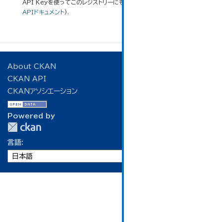
API Keyを使ってこのレジストリーにもアクセス可能です
API
(see
APIドキュメント
).
About CKAN
CKAN API
CKANアソシエーション
Powered by
言語