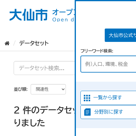
ス
キ
ッ
プ
し
て
大仙市公式
内
データセット
容
フリーワード検索
へ
並び順
一覧から探す
2 件のデータセットが見つか
分野別に探す
りました