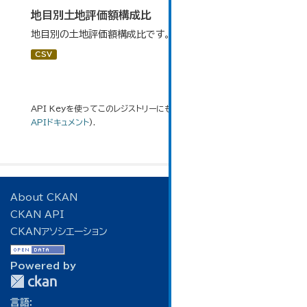
地目別土地評価額構成比
地目別の土地評価額構成比です。
CSV
API Keyを使ってこのレジストリーにもアクセス可能です
API
(see
APIドキュメント
).
About CKAN
CKAN API
CKANアソシエーション
Powered by
言語