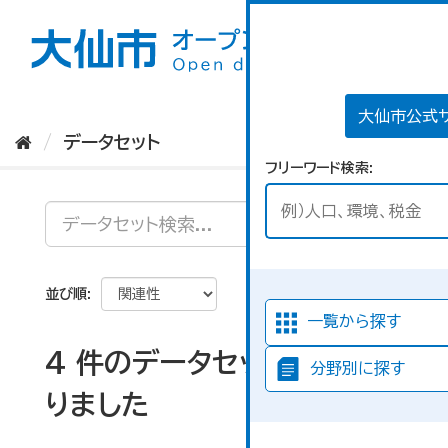
ス
キ
ッ
プ
し
て
大仙市公式
内
データセット
容
フリーワード検索
へ
並び順
一覧から探す
4 件のデータセットが見つか
分野別に探す
りました