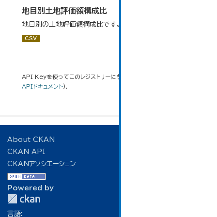
地目別土地評価額構成比
地目別の土地評価額構成比です。
CSV
API Keyを使ってこのレジストリーにもアクセス可能です
API
(see
APIドキュメント
).
About CKAN
CKAN API
CKANアソシエーション
Powered by
言語