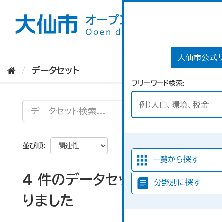
ス
キ
ッ
プ
し
て
大仙市公式
内
データセット
容
フリーワード検索
へ
並び順
一覧から探す
4 件のデータセットが見つか
分野別に探す
りました