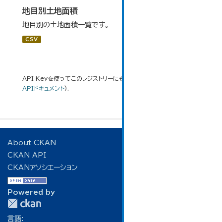
地目別土地面積
地目別の土地面積一覧です。
CSV
API Keyを使ってこのレジストリーにもアクセス可能です
API
(see
APIドキュメント
).
About CKAN
CKAN API
CKANアソシエーション
Powered by
言語