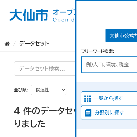
ス
キ
ッ
プ
し
て
大仙市公式
内
データセット
容
フリーワード検索
へ
並び順
一覧から探す
4 件のデータセットが見つか
分野別に探す
りました