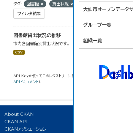
タグ:
図書館
貸出状況
大仙市オープンデータサ
フィルタ結果
グループ一覧
図書館貸出状況の推移
組織一覧
市内各図書館別貸出状況です。
CSV
API Keyを使ってこのレジストリーにもアクセス可能です
API
(see
APIドキュメント
).
About CKAN
CKAN API
CKANアソシエーション