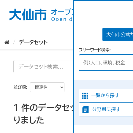
ス
キ
ッ
プ
し
て
大仙市公式
内
データセット
容
フリーワード検索
へ
並び順
一覧から探す
1 件のデータセットが見つか
分野別に探す
りました