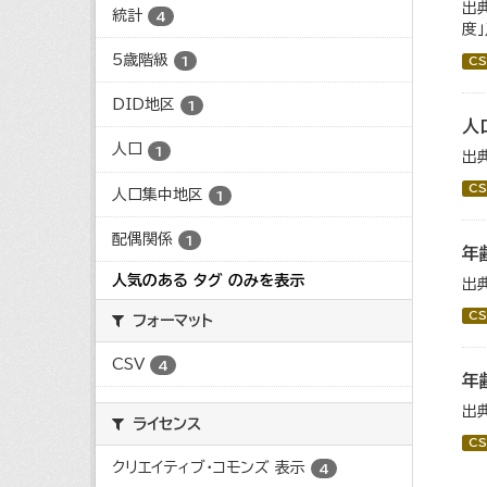
出
統計
4
度
5歳階級
1
CS
DID地区
1
人
人口
1
出
CS
人口集中地区
1
配偶関係
1
年
人気のある タグ のみを表示
出
CS
フォーマット
CSV
4
年
出
ライセンス
CS
クリエイティブ・コモンズ 表示
4