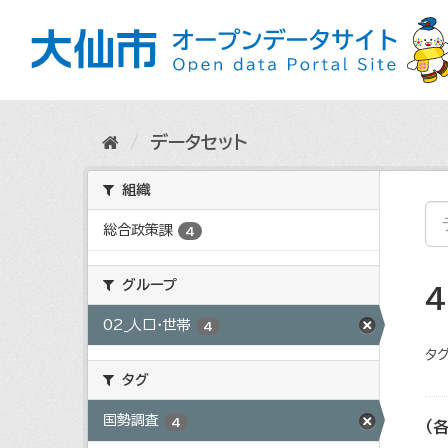
ス
キ
ッ
プ
し
て
内
データセット
容
へ
組織
総合政策課
4
グループ
02_人口・世帯
4
タグ
タグ
国勢調査
4
（