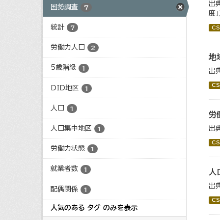
出
国勢調査
7
度
統計
7
CS
労働力人口
2
地
5歳階級
1
出
CS
DID地区
1
人口
1
労
人口集中地区
出
1
CS
労働力状態
1
就業者数
1
人
出
配偶関係
1
CS
人気のある タグ のみを表示