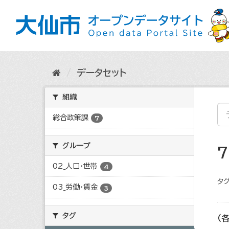
ス
キ
ッ
プ
し
て
内
データセット
容
へ
組織
総合政策課
7
グループ
02_人口・世帯
4
タグ
03_労働・賃金
3
タグ
（