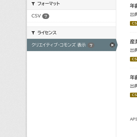
フォーマット
年
出
CSV
7
CS
ライセンス
産
クリエイティブ・コモンズ 表示
7
出
CS
年
出
CS
AP