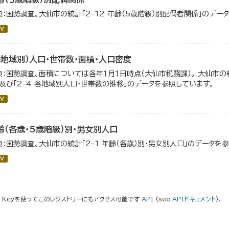
典：国勢調査。大仙市の統計「2-12 年齢（5歳階級）別配偶者関係」のデー
V
各地域別）人口・世帯数・面積・人口密度
典：国勢調査。面積については各年１月１日時点（大仙市税務課）。 大仙市の統
」及び「2-4 各地域別人口・世帯数の推移」のデータを参照しています。
V
齢（各歳・5歳階級）別・男女別人口
典：国勢調査。大仙市の統計「2-1 年齢（各歳）別・男女別人口」のデータを
V
I Keyを使ってこのレジストリーにもアクセス可能です
API
(see
APIドキュメント
).