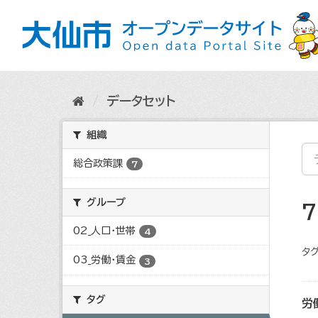
ス
キ
ッ
プ
し
て
内
データセット
容
へ
組織
総合政策課
7
グループ
02_人口・世帯
4
タグ
03_労働・賃金
3
タグ
労