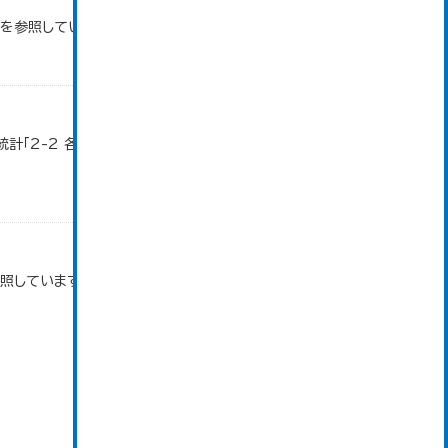
タを参照しています。
計「2-2 各地域別人口・人口増減・面積・人口密
参照しています。