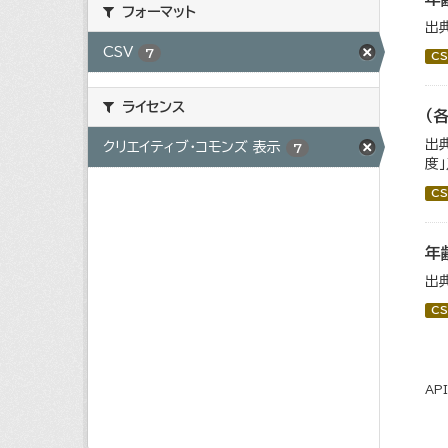
フォーマット
出
CSV
7
CS
ライセンス
（
出
クリエイティブ・コモンズ 表示
7
度
CS
年
出
CS
AP