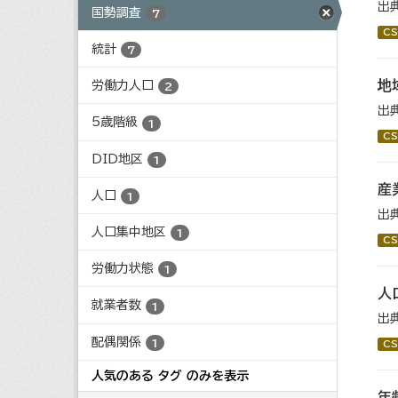
出
国勢調査
7
CS
統計
7
地
労働力人口
2
出
5歳階級
1
CS
DID地区
1
産
人口
1
出
人口集中地区
1
CS
労働力状態
1
人
就業者数
1
出
配偶関係
1
CS
人気のある タグ のみを表示
年